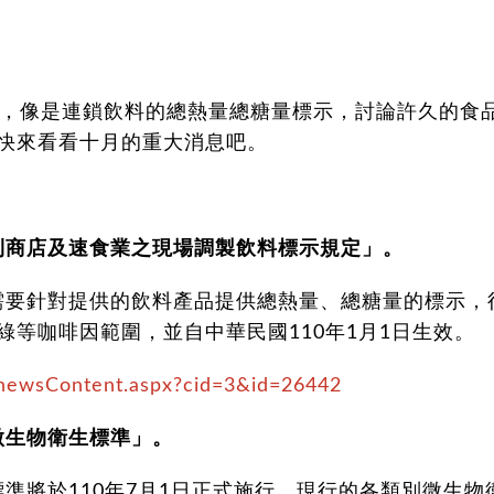
息，像是連鎖飲料的總熱量總糖量標示，討論許久的食
快來看看十月的重大消息吧。
便利商店及速食業之現場調製飲料標示規定」。
需要針對提供的飲料產品提供總熱量、總糖量的標示，
等咖啡因範圍，並自中華民國110年1月1日生效。
/newsContent.aspx?cid=3&id=26442
中微生物衛生標準」。
準將於110年7月1日正式施行，現行的各類別微生物