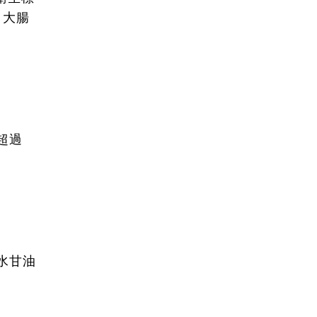
、大腸
超過
水甘油