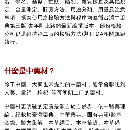
名、學名、基原、性狀、鑑別、雜質檢查及其他規
定、含量測定、貯藏方法、用途分類、用量及注意
事項。振泰使用之檢驗方法與程序均遵循台灣中藥
典第三版(去年剛上路的最新編撰版本，部份檢驗
公司仍還維持第二版的檢驗方法)與TFDA相關規範
執行。
什麼是中藥材？
除了中藥，大家也常提到的中藥材，通常會聯想到
人蔘、當歸、枸杞..等可朗朗上口的藥材。
中藥材更明確的定義是源自於自然界，依中醫藥理
論，記載於臺灣藥典、中華藥典、固有典籍(醫宗
金鑑、醫方集解、本草綱目、本草拾遺、本草備