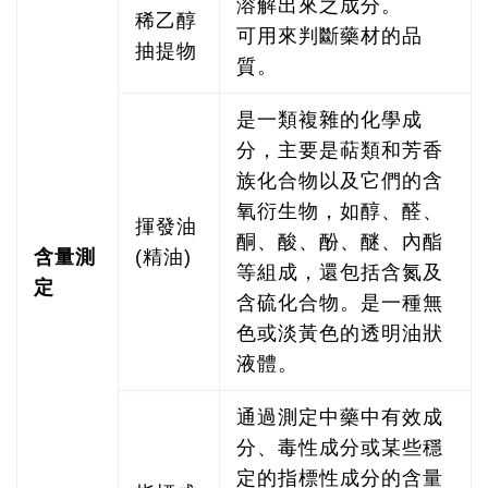
溶解出來之成分。
稀乙醇
可用來判斷藥材的品
抽提物
質。
是一類複雜的化學成
分，主要是萜類和芳香
族化合物以及它們的含
氧衍生物，如醇、醛、
揮發油
酮、酸、酚、醚、內酯
含量測
(精油)
等組成，還包括含氮及
定
含硫化合物。是一種無
色或淡黃色的透明油狀
液體。
通過測定中藥中有效成
分、毒性成分或某些穩
定的指標性成分的含量