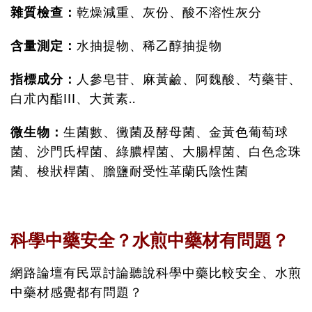
雜質檢查：
乾燥減重、灰份、酸不溶性灰分
含量測定：
水抽提物、稀乙醇抽提物
指標成分：
人參皂苷、麻黃鹼、阿魏酸、芍藥苷、
白朮內酯III、大黃素..
微生物：
生菌數、黴菌及酵母菌、金黃色葡萄球
菌、沙門氏桿菌、綠膿桿菌、大腸桿菌、白色念珠
菌、梭狀桿菌、膽鹽耐受性革蘭氏陰性菌
科學中藥安全？水煎中藥材有問題？
網路論壇有民眾討論聽說科學中藥比較安全、水煎
中藥材感覺都有問題？