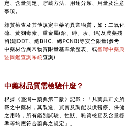
定、含量測定、貯藏方法、用途分類、用量及注意
事項。
雜質檢查及其他規定中藥的異常物質，如：二氧化
硫、黃麴毒素、重金屬(鉛、砷、汞、鎘)及農藥殘
留(總DDT、總BHC、總PCNB)等安全限量(參考
中藥材含異常物質限量基準彙整表、或
臺灣中藥典
暨圖鑑查詢系統
查詢)
中藥材品質需檢驗什麼？
根據《臺灣中藥典第三版》記載：「凡藥典正文所
載之中藥材，其製造、買賣及調配以供醫療、保健
之用時，所有鑑別試驗、性狀、雜質檢查及含量標
準等均應符合藥典之規定」。