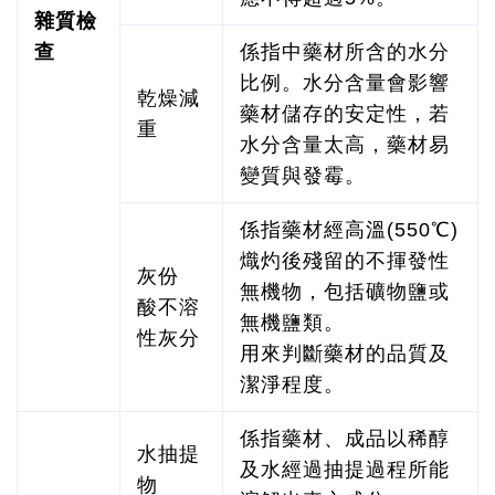
雜質檢
查
係指中藥材所含的水分
比例。水分含量會影響
乾燥減
藥材儲存的安定性，若
重
水分含量太高，藥材易
變質與發霉。
係指藥材經高溫(550℃)
熾灼後殘留的不揮發性
灰份
無機物，包括礦物鹽或
酸不溶
無機鹽類。
性灰分
用來判斷藥材的品質及
潔淨程度。
係指藥材、成品以稀醇
水抽提
及水經過抽提過程所能
物