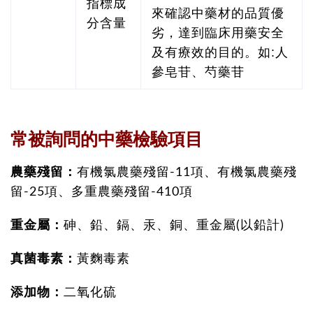
指標成
來確認中藥材的品質優
分含量
劣，達到臨床用藥安全
及有療效的目的。如:人
參皂苷、芍藥苷
常被詢問的中藥檢驗項目
農藥殘留：
有機氯農藥殘留-11項、有機氯農藥殘
留-25項、多重農藥殘留-410項
重金屬：
砷、鉛、鎘、汞、銅、重金屬(以鉛計)
真菌毒素：
黃麴毒素
添加物：
二氧化硫