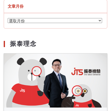
文章月份
文
章
月
份
振泰理念