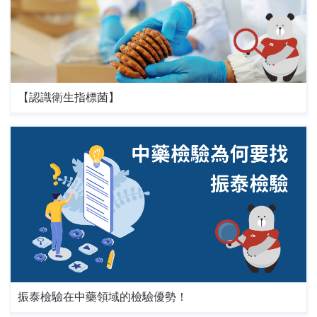
【認識衛生指標菌】
振泰檢驗在中藥領域的檢驗優勢！