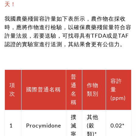
天！
我國農藥殘留容許量如下表所示，農作物在採收
時，應將作物進行檢驗，以確保農藥殘留量符合容
許量法規，若要送驗，可找尋具有TFDA或是TAF
認證的實驗室進行送測，其結果會更有公信力。
普
容許
項
通
作物
國際普通名稱
量
次
名
類別
(ppm)
稱
撲
其他
1
Procymidone
滅
(穀
0.02*
寧
類)*