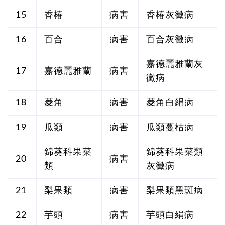
15
香椿
病害
香椿灰黴病
16
百合
病害
百合灰黴病
嘉德麗雅蘭灰
17
嘉德麗雅蘭
病害
黴病
18
菱角
病害
菱角白絹病
19
瓜類
病害
瓜類蔓枯病
錦葵科果菜
錦葵科果菜類
20
病害
類
灰黴病
21
梨果類
病害
梨果類黑斑病
22
芋頭
病害
芋頭白絹病