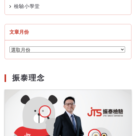
檢驗小學堂
文章月份
文
章
月
份
振泰理念