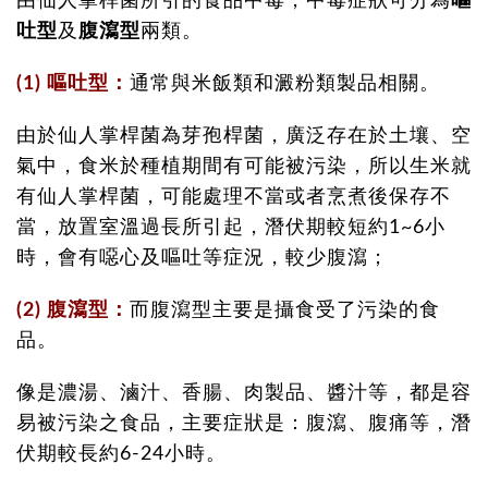
由仙人掌桿菌所引的食品中毒，中毒症狀可分為
嘔
吐型
及
腹瀉型
兩類。
(1) 嘔吐型：
通常與米飯類和澱粉類製品相關。
由於仙人掌桿菌為芽孢桿菌，廣泛存在於土壤、空
氣中，食米於種植期間有可能被污染，所以生米就
有仙人掌桿菌，可能處理不當或者烹煮後保存不
當，放置室溫過長所引起，潛伏期較短約1~6小
時，會有噁心及嘔吐等症況，較少腹瀉；
(2) 腹瀉型：
而腹瀉型主要是攝食受了污染的食
品。
像是濃湯、滷汁、香腸、肉製品、醬汁等，都是容
易被污染之食品，主要症狀是：腹瀉、腹痛等，潛
伏期較長約6-24小時。