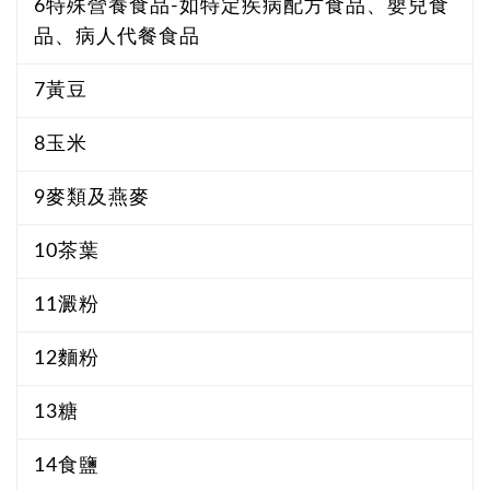
6特殊營養食品-如特定疾病配方食品、嬰兒食
品、病人代餐食品
7黃豆
8玉米
9麥類及燕麥
10茶葉
11澱粉
12麵粉
13糖
14食鹽