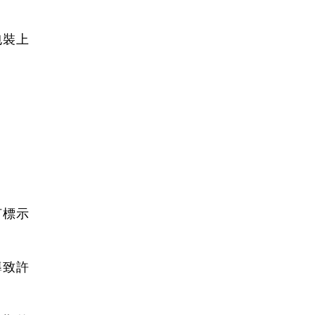
包裝上
。
何標示
導致許