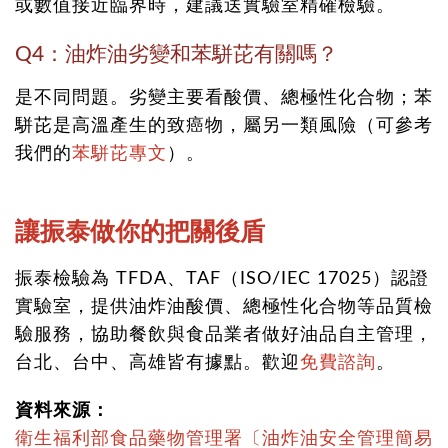
或數值接近臨界時，建議送實驗室精確檢驗。
Q4：油炸油劣變和苯駢芘有關嗎？
是不同問題。劣變主要看酸價、總極性化合物；苯
駢芘是高溫產生的致癌物，屬另一類風險（可參考
我們的
苯駢芘專文
）。
讓振泰做你的把關後盾
振泰檢驗為 TFDA、TAF（ISO/IEC 17025）認證
實驗室，提供油炸油酸價、總極性化合物等品質檢
驗服務，協助餐飲與食品業者做好油品自主管理，
台北、台中、高雄皆有據點。歡迎
免費諮詢
。
資料來源：
衛生福利部食品藥物管理署〔油炸油安全管理簡易