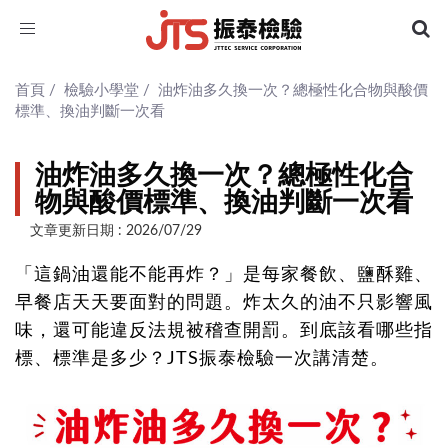
Toggle
navigation
首頁
/
檢驗小學堂
/
油炸油多久換一次？總極性化合物與酸價
標準、換油判斷一次看
油炸油多久換一次？總極性化合
物與酸價標準、換油判斷一次看
文章更新日期 : 2026/07/29
「這鍋油還能不能再炸？」是每家餐飲、鹽酥雞、
早餐店天天要面對的問題。炸太久的油不只影響風
味，還可能違反法規被稽查開罰。到底該看哪些指
標、標準是多少？JTS振泰檢驗一次講清楚。