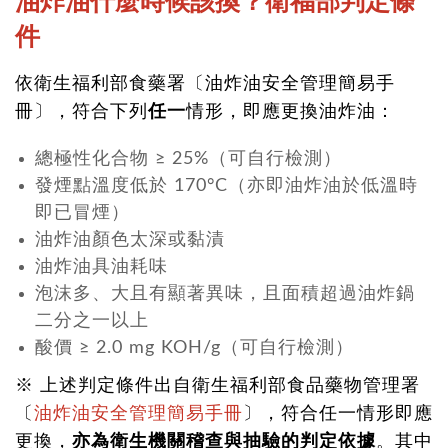
油炸油什麼時候該換？衛福部判定條
件
依衛生福利部食藥署〔油炸油安全管理簡易手
冊〕，符合下列
任一
情形，即應更換油炸油：
總極性化合物 ≥ 25%（可自行檢測）
發煙點溫度低於 170°C（亦即油炸油於低溫時
即已冒煙）
油炸油顏色太深或黏漬
油炸油具油耗味
泡沫多、大且有顯著異味，且面積超過油炸鍋
二分之一以上
酸價 ≥ 2.0 mg KOH/g（可自行檢測）
※ 上述判定條件出自衛生福利部食品藥物管理署
〔
油炸油安全管理簡易手冊
〕，符合任一情形即應
更換，
亦為衛生機關稽查與抽驗的判定依據
。其中