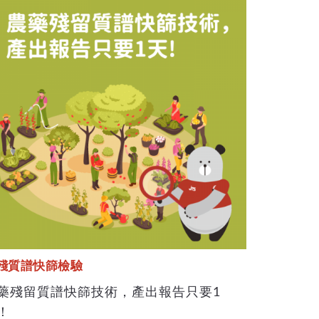
殘質譜快篩檢驗
藥殘留質譜快篩技術，產出報告只要1
！