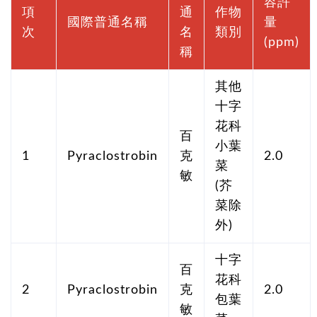
容許
項
通
作物
國際普通名稱
量
次
名
類別
(ppm)
稱
其他
十字
花科
百
小葉
1
Pyraclostrobin
克
2.0
菜
敏
(芥
菜除
外)
十字
百
花科
2
Pyraclostrobin
克
2.0
包葉
敏