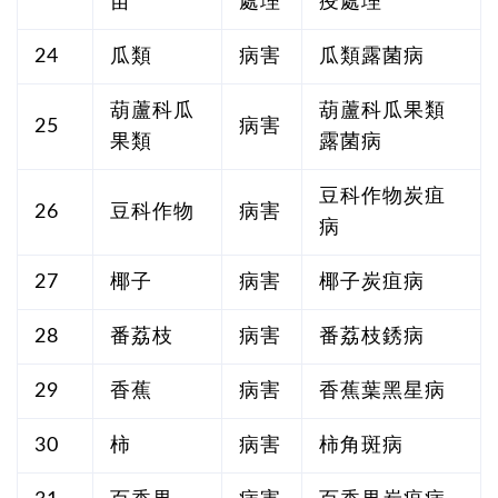
苗
處理
疫處理
24
瓜類
病害
瓜類露菌病
葫蘆科瓜
葫蘆科瓜果類
25
病害
果類
露菌病
豆科作物炭疽
26
豆科作物
病害
病
27
椰子
病害
椰子炭疽病
28
番荔枝
病害
番荔枝銹病
29
香蕉
病害
香蕉葉黑星病
30
柿
病害
柿角斑病