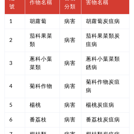
作物名稱
害物名稱
號
分類
1
胡蘿蔔
病害
胡蘿蔔炭疽病
茄科果菜
茄科果菜類炭
2
病害
類
疽病
蔥科小葉
蔥科小葉菜類
3
病害
菜類
銹病
菊科作物炭疽
4
菊科作物
病害
病
5
楊桃
病害
楊桃炭疽病
6
番荔枝
病害
番荔枝炭疽病