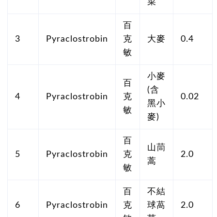
菜
百
3
Pyraclostrobin
克
大麥
0.4
敏
小麥
百
(含
4
Pyraclostrobin
克
0.02
黑小
敏
麥)
百
山茼
5
Pyraclostrobin
克
2.0
蒿
敏
百
不結
6
Pyraclostrobin
克
球萵
2.0