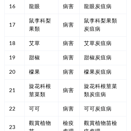
16
龍眼
病害
龍眼炭疽病
鼠李科梨
鼠李科梨果類
17
病害
果類
炭疽病
18
艾草
病害
艾草炭疽病
19
甜椒
病害
甜椒炭疽病
20
檬果
病害
檬果炭疽病
旋花科根
旋花科根莖菜
21
病害
莖菜類
類炭疽病
22
可可
病害
可可炭疽病
觀賞植物
檢疫
觀賞植物苗檢
23