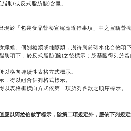
式脂肪(或反式脂肪酸)含量。
或出現於「包裝食品營養宣稱應遵行事項」中之宣稱營
食纖維、個別糖類或糖醇類，則得列於碳水化合物項
脂肪項下，於反式脂肪(酸)之後標示；胺基酸得列於蛋
後以橫向連續性表格方式標示。
示，得以組合併列格式標示。
得以表格框橫向方式依第一項所列各款之順序標示。
值應以阿拉伯數字標示，除第二項規定外，應依下列規定