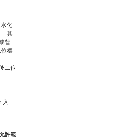
碳水化
目，其
或營
二位標
點後二位
五入
允許範