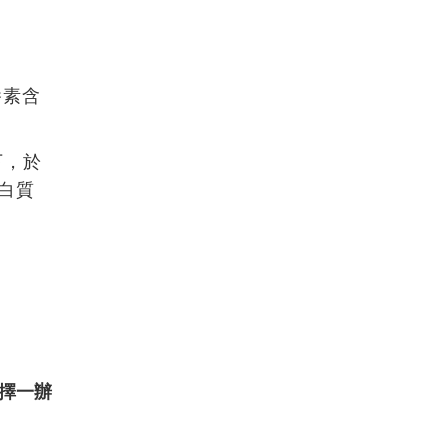
養素含
下，於
白質
擇一辦