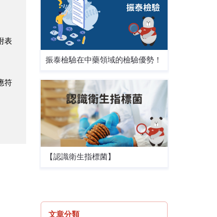
附表
振泰檢驗在中藥領域的檢驗優勢！
應符
【認識衛生指標菌】
文章分類