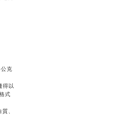
。
每公克
量得以
格式
白質、