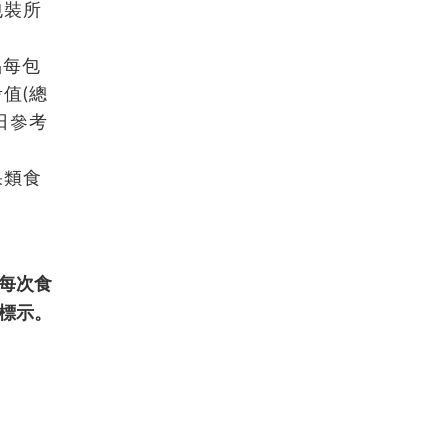
包裝所
品每包
值(總
日參考
果類食
每次食
標示。