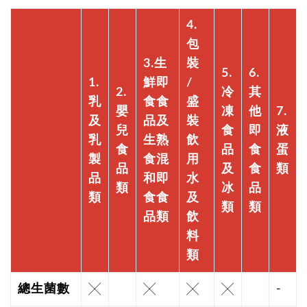
4.
包
3.生
裝
5.
6.
1.
鮮即
/
2.
冷
其
乳
食食
盛
嬰
凍
他
7.
及
品及
裝
兒
食
即
液
乳
生熟
飲
食
品
食
蛋
製
食混
用
品
及
食
類
品
和即
水
類
冰
品
類
食食
及
類
類
品類
飲
料
類
總生菌數
╳
╳
╳
╳
-