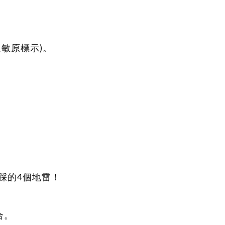
過敏原標示)。
踩的4個地雷！
合。