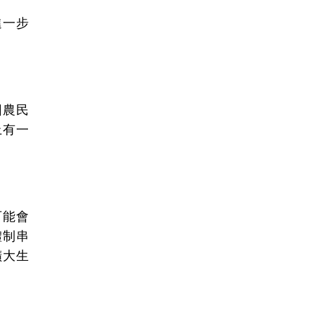
進一步
因農民
上有一
可能會
體制串
擴大生