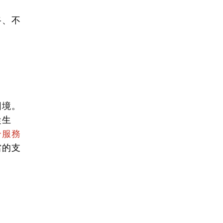
路、不
。
困境。
從生
合服務
當的支